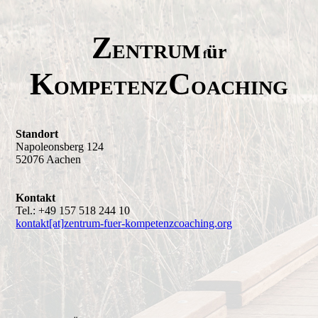
Z
ENTRUM
ür
f
K
C
OMPETENZ
OACHING
Standort
Napoleonsberg 124
52076 Aachen
Kontakt
Tel.: +49 157 518 244 10
kontakt
[at]
zentrum-fuer-kompetenzcoaching.
org