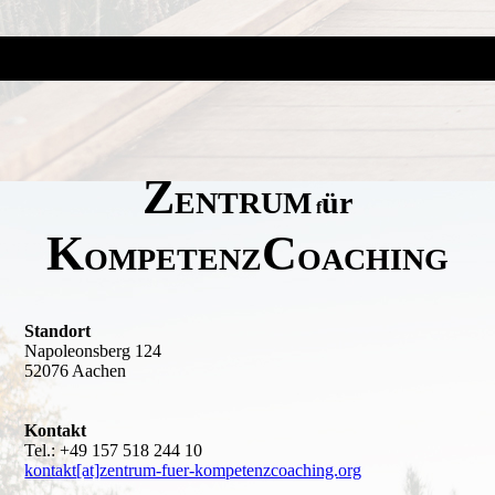
Z
ENTRUM
ür
f
K
C
OMPETENZ
OACHING
Standort
Napoleonsberg 124
52076 Aachen
Kontakt
Tel.: +49 157 518 244 10
kontakt
[at]
zentrum-fuer-kompetenzcoaching.
org