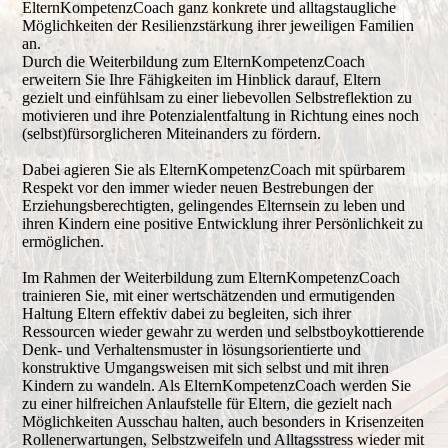
ElternKompetenzCoach ganz konkrete und alltagstaugliche
Möglichkeiten der Resilienzstärkung ihrer jeweiligen Familien
an.
Durch die Weiterbildung zum ElternKompetenzCoach
erweitern Sie Ihre Fähigkeiten im Hinblick darauf, Eltern
gezielt und einfühlsam zu einer liebevollen Selbstreflektion zu
motivieren und ihre Potenzialentfaltung in Richtung eines noch
(selbst)fürsorglicheren Miteinanders zu fördern.
Dabei agieren Sie als ElternKompetenzCoach mit spürbarem
Respekt vor den immer wieder neuen Bestrebungen der
Erziehungsberechtigten, gelingendes Elternsein zu leben und
ihren Kindern eine positive Entwicklung ihrer Persönlichkeit zu
ermöglichen.
Im Rahmen der Weiterbildung zum ElternKompetenzCoach
trainieren Sie, mit einer wertschätzenden und ermutigenden
Haltung Eltern effektiv dabei zu begleiten, sich ihrer
Ressourcen wieder gewahr zu werden und selbstboykottierende
Denk- und Verhaltensmuster in lösungsorientierte und
konstruktive Umgangsweisen mit sich selbst und mit ihren
Kindern zu wandeln. Als ElternKompetenzCoach werden Sie
zu einer hilfreichen Anlaufstelle für Eltern, die gezielt nach
Möglichkeiten Ausschau halten, auch besonders in Krisenzeiten
Rollenerwartungen, Selbstzweifeln und Alltagsstress wieder mit